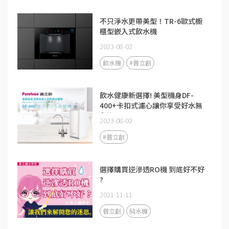
不只淨水更帶美型！TR-6歐式櫥
櫃型嵌入式飲水機
2023-08-02
飲水機
#普立創
飲水健康新選擇! 美型機身DF-
400+卡扣式濾心讓你享受好水無
負擔
2023-08-02
#普立創
選擇購買逆滲透RO機 到底好不好
?
2021-11-11
普立創
純水機