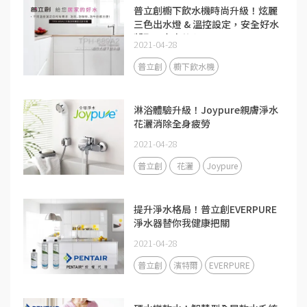
普立創櫥下飲水機時尚升級！炫麗
三色出水燈 & 溫控設定，安全好水
凝聚全家人的心
2021-04-28
普立創
櫥下飲水機
淋浴體驗升級！Joypure親膚淨水
花灑消除全身疲勞
2021-04-28
普立創
花灑
Joypure
提升淨水格局！普立創EVERPURE
淨水器替你我健康把關
2021-04-28
普立創
濱特爾
EVERPURE