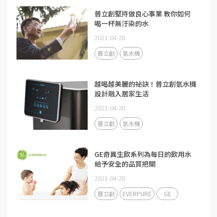
普立創堅持做良心事業 教你如何
喝一杯無汙染的水
2021-04-28
普立創
氫水機
越喝越美麗的祕訣！普立創氫水機
設計融入居家生活
2021-04-28
普立創
氫水機
GE奇異生飲系列為每日的飲用水
給予安全的品質把關
2021-04-28
普立創
EVERPURE
GE