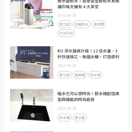
硬水變軟水！智慧型全屋軟水系統
讓你每天擁有 4 大享受
2021-04-28
普立創
全屋軟水
濱特爾
PENTAIR
RO 淨水器再升級！12 倍水量、3
秒快速換芯、無儲水桶，打造便利
的健康生活
2021-04-28
普立創
直輸機
純水機
喝水也可以很時尚！飲水機創造美
型與機能的時尚廚房
2021-04-28
飲水機
普立創