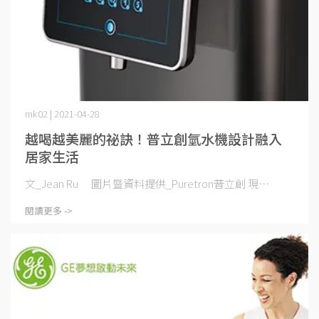
mk02 | 2021-04-28
越喝越美麗的祕訣！普立創氫水機設計融入
居家生活
文_Jean Ru 圖片暨資料提供_Puretron普立創 現⋯
閱讀更多 ->