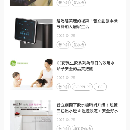
普立創
氫水機
越喝越美麗的祕訣！普立創氫水機
設計融入居家生活
2021-04-28
普立創
氫水機
GE奇異生飲系列為每日的飲用水
給予安全的品質把關
2021-04-28
普立創
EVERPURE
GE
普立創櫥下飲水機時尚升級！炫麗
三色出水燈 & 溫控設定，安全好水
凝聚全家人的心
2021-04-28
普立創
櫥下飲水機