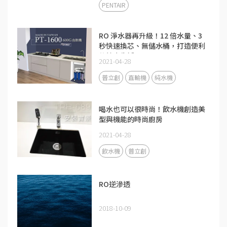
PENTAIR
RO 淨水器再升級！12 倍水量、3
秒快速換芯、無儲水桶，打造便利
的健康生活
2021-04-28
普立創
直輸機
純水機
喝水也可以很時尚！飲水機創造美
型與機能的時尚廚房
2021-04-28
飲水機
普立創
RO逆滲透
2018-10-09