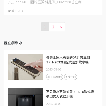
文_Jean Ru 圖片暨資料提供_Puretron普立創 一⋯
閱讀更多 ->
1
2
»
普立創淨水
每天全家人需要的好水 普立創
TPH-2032觸控式溫熱飲水機
2023-08-02
櫥下飲水機
#普立創
不只淨水更帶美型！TR-6歐式櫥
櫃型嵌入式飲水機
2023-08-02