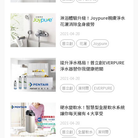
淋浴體驗升級！Joypure親膚淨水
花灑消除全身疲勞
2021-04-28
普立創
花灑
Joypure
提升淨水格局！普立創EVERPURE
淨水器替你我健康把關
2021-04-28
普立創
濱特爾
EVERPURE
硬水變軟水！智慧型全屋軟水系統
讓你每天擁有 4 大享受
2021-04-28
普立創
全屋軟水
濱特爾