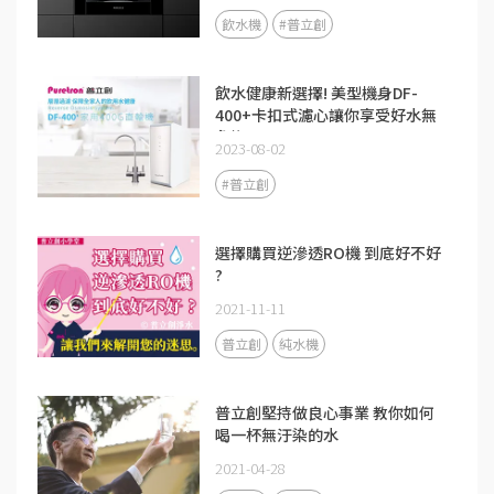
飲水機
#普立創
飲水健康新選擇! 美型機身DF-
400+卡扣式濾心讓你享受好水無
負擔
2023-08-02
#普立創
選擇購買逆滲透RO機 到底好不好
?
2021-11-11
普立創
純水機
普立創堅持做良心事業 教你如何
喝一杯無汙染的水
2021-04-28