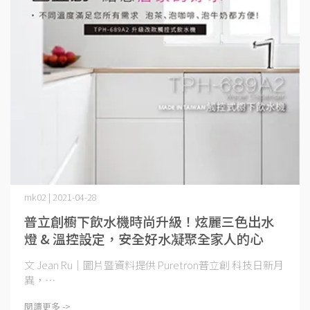
mk02 | 2021-04-28
普立創櫥下飲水機時尚升級！炫麗三色出水
燈 & 溫控設定，安全好水凝聚全家人的心
文 Jean Ru｜圖片暨資料提供 Puretron普立創 科技日新月
異，⋯
閱讀更多 ->