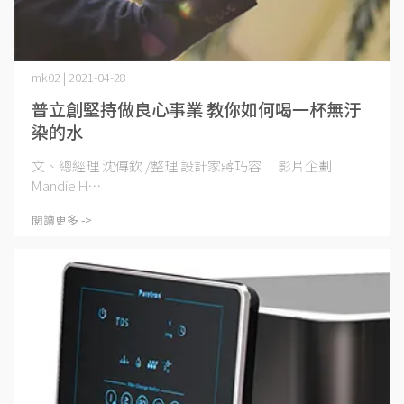
mk02 | 2021-04-28
普立創堅持做良心事業 教你如何喝一杯無汙
染的水
文、總經理 沈傳欽 /整理 設計家蔣巧容 ｜影片企劃
Mandie H⋯
閱讀更多 ->