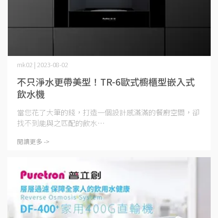
mk02 | 2023-08-02
不只淨水更帶美型！TR-6歐式櫥櫃型嵌入式
飲水機
當您花了大筆的錢，打造一個設計感滿滿的餐廚空間，卻
找不到能與之匹配的飲水⋯
閱讀更多 ->