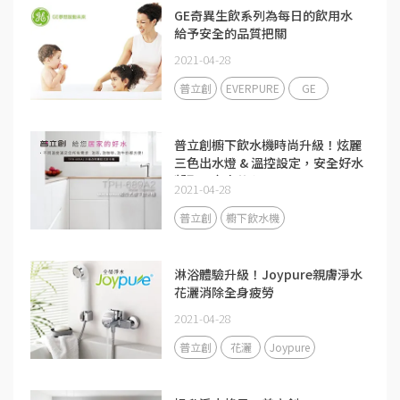
GE奇異生飲系列為每日的飲用水
給予安全的品質把關
2021-04-28
普立創
EVERPURE
GE
普立創櫥下飲水機時尚升級！炫麗
三色出水燈 & 溫控設定，安全好水
凝聚全家人的心
2021-04-28
普立創
櫥下飲水機
淋浴體驗升級！Joypure親膚淨水
花灑消除全身疲勞
2021-04-28
普立創
花灑
Joypure