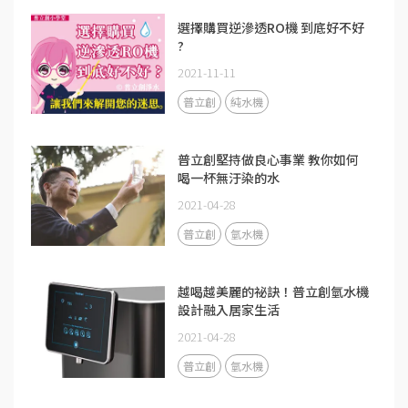
選擇購買逆滲透RO機 到底好不好
?
2021-11-11
普立創
純水機
普立創堅持做良心事業 教你如何
喝一杯無汙染的水
2021-04-28
普立創
氫水機
越喝越美麗的祕訣！普立創氫水機
設計融入居家生活
2021-04-28
普立創
氫水機