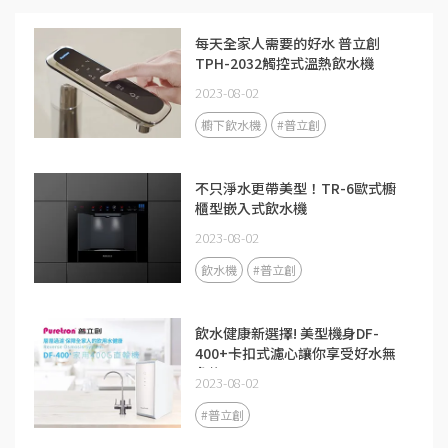
每天全家人需要的好水 普立創
TPH-2032觸控式溫熱飲水機
2023-08-02
櫥下飲水機
#普立創
不只淨水更帶美型！TR-6歐式櫥
櫃型嵌入式飲水機
2023-08-02
飲水機
#普立創
飲水健康新選擇! 美型機身DF-
400+卡扣式濾心讓你享受好水無
負擔
2023-08-02
#普立創