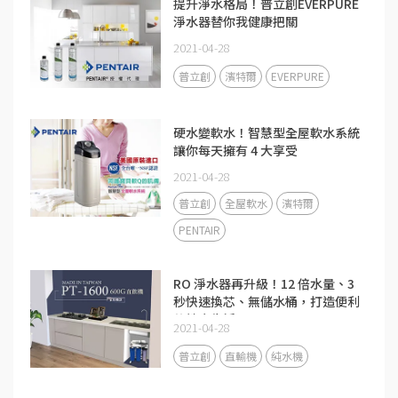
提升淨水格局！普立創EVERPURE
淨水器替你我健康把關
2021-04-28
普立創
濱特爾
EVERPURE
硬水變軟水！智慧型全屋軟水系統
讓你每天擁有 4 大享受
2021-04-28
普立創
全屋軟水
濱特爾
PENTAIR
RO 淨水器再升級！12 倍水量、3
秒快速換芯、無儲水桶，打造便利
的健康生活
2021-04-28
普立創
直輸機
純水機